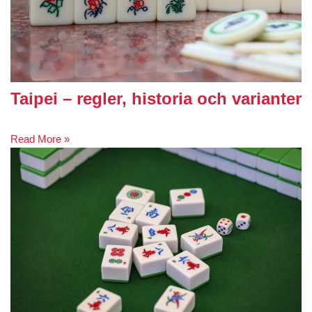
Taipei – regler, historia och varianter
Read More »