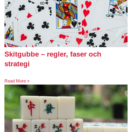
Skitgubbe – regler, faser och
strategi
Read More »