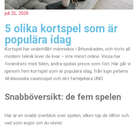
juli 31, 2026
5 olika kortspel som är
populära idag
Kortspel har underhållit människor i århundraden, och trots all
modern teknik lever de kvar – inte minst online. Vissa har
förändrats med tiden, andra spelas precis som förr. Här går vi
igenom fem kortspel som är populära idag, från lugn patiens
till klassiska casinospel och det familjekära UNO.
Snabböversikt: de fem spelen
Här är en snabb överblick över spelen, vilken typ de tillhör och
vad som avgör om du vinner.