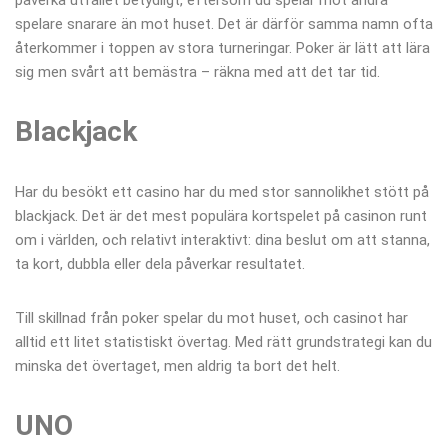
spelare snarare än mot huset. Det är därför samma namn ofta
återkommer i toppen av stora turneringar. Poker är lätt att lära
sig men svårt att bemästra – räkna med att det tar tid.
Blackjack
Har du besökt ett casino har du med stor sannolikhet stött på
blackjack. Det är det mest populära kortspelet på casinon runt
om i världen, och relativt interaktivt: dina beslut om att stanna,
ta kort, dubbla eller dela påverkar resultatet.
Till skillnad från poker spelar du mot huset, och casinot har
alltid ett litet statistiskt övertag. Med rätt grundstrategi kan du
minska det övertaget, men aldrig ta bort det helt.
UNO