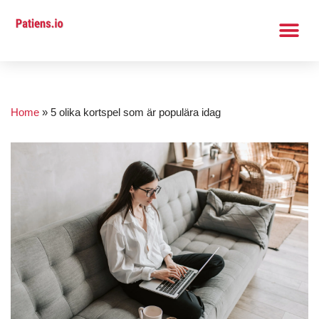
Hoppa
till
innehåll
Home
»
5 olika kortspel som är populära idag