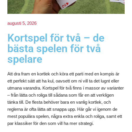
augusti 5, 2026
Kortspel för två – de
bästa spelen för två
spelare
Att dra fram en kortlek och köra ett parti med en kompis är
ett perfekt sätt att ha kul, oavsett om ni vill ta det lugnt eller
utmana varandra. Kortspel för två finns i massor av varianter
– från lätta och roliga till sådana som får en att verkligen
tänka till. De flesta behöver bara en vanlig kortlek, och
reglerna är ofta lätta att snappa upp. Här går vi igenom de
mest populära spelen, några extra enkla och roliga, samt ett
par klassiker för den som vill ha mer strategi.