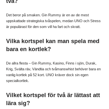
två?
Det beror på smaken. Gin Rummy är en av de mest
uppskattade strategiska tvåspelen, medan UNO och Stress
är populärast för den som vill ha fart och skratt.
Vilka kortspel kan man spela med
bara en kortlek?
De allra flesta – Gin Rummy, Kasino, Finns i sjön, Durak,
Krig, Svälta räv, Vändtia och tvåmanswhist behöver bara en
vanlig kortlek på 52 kort. UNO kräver dock sin egen
specialkortlek.
Vilket kortspel för två är lättast att
lära sig?