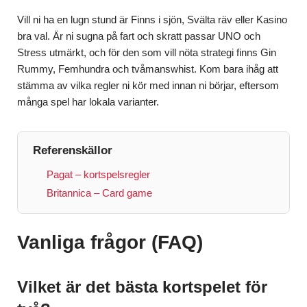
Vill ni ha en lugn stund är Finns i sjön, Svälta räv eller Kasino
bra val. Är ni sugna på fart och skratt passar UNO och
Stress utmärkt, och för den som vill nöta strategi finns Gin
Rummy, Femhundra och tvåmanswhist. Kom bara ihåg att
stämma av vilka regler ni kör med innan ni börjar, eftersom
många spel har lokala varianter.
Referenskällor
Pagat – kortspelsregler
Britannica – Card game
Vanliga frågor (FAQ)
Vilket är det bästa kortspelet för