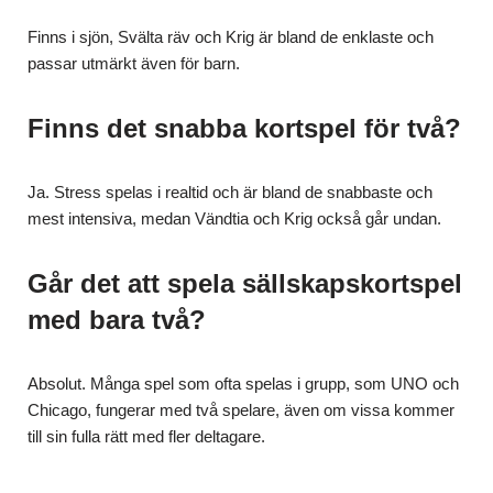
Finns i sjön, Svälta räv och Krig är bland de enklaste och
passar utmärkt även för barn.
Finns det snabba kortspel för två?
Ja. Stress spelas i realtid och är bland de snabbaste och
mest intensiva, medan Vändtia och Krig också går undan.
Går det att spela sällskapskortspel
med bara två?
Absolut. Många spel som ofta spelas i grupp, som UNO och
Chicago, fungerar med två spelare, även om vissa kommer
till sin fulla rätt med fler deltagare.