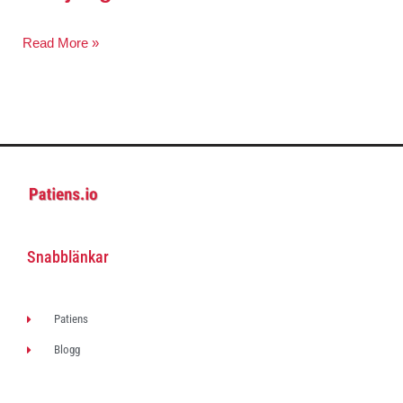
Read More »
Snabblänkar
Patiens
Blogg