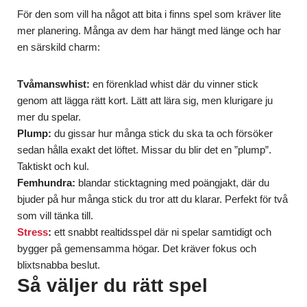
För den som vill ha något att bita i finns spel som kräver lite
mer planering. Många av dem har hängt med länge och har
en särskild charm:
Tvåmanswhist:
en förenklad whist där du vinner stick
genom att lägga rätt kort. Lätt att lära sig, men klurigare ju
mer du spelar.
Plump:
du gissar hur många stick du ska ta och försöker
sedan hålla exakt det löftet. Missar du blir det en ”plump”.
Taktiskt och kul.
Femhundra:
blandar sticktagning med poängjakt, där du
bjuder på hur många stick du tror att du klarar. Perfekt för två
som vill tänka till.
Stress
:
ett snabbt realtidsspel där ni spelar samtidigt och
bygger på gemensamma högar. Det kräver fokus och
blixtsnabba beslut.
Så väljer du rätt spel