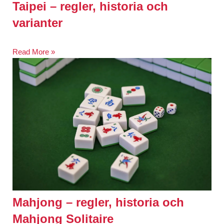
Taipei – regler, historia och
varianter
Read More »
Mahjong – regler, historia och
Mahjong Solitaire