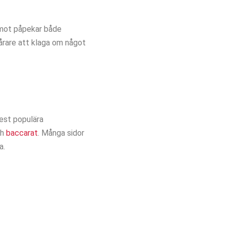
remot påpekar både
årare att klaga om något
est populära
ch
baccarat
. Många sidor
a.