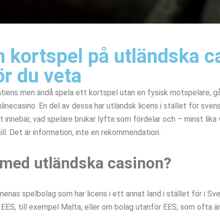
 kortspel på utländska c
ör du veta
patiens men ändå spela ett kortspel utan en fysisk motspelare, g
inecasino. En del av dessa har utländsk licens i stället för svens
t innebär, vad spelare brukar lyfta som fördelar och – minst lika v
ill. Det är information, inte en rekommendation.
med utländska casinon?
nas spelbolag som har licens i ett annat land i stället för i Sv
EES, till exempel Malta, eller om bolag utanför EES, som ofta är