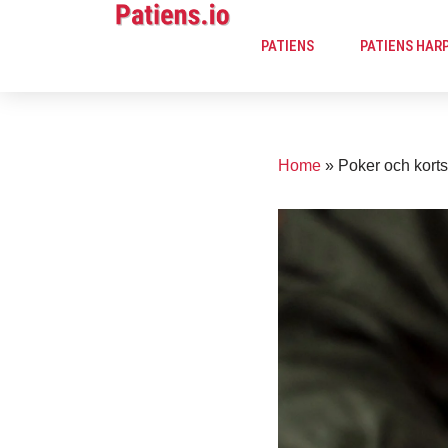
PATIENS
PATIENS HAR
Hoppa
till
innehåll
Home
»
Poker och korts