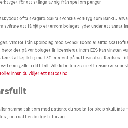
rktyget för att stänga av sig från spel om pengar.
tskyddet ofta svagare. Säkra svenska verktyg som BankID använ
ra svårare att få hjälp eftersom bolaget lyder under ett annat lan
gan. Vinster från spelbolag med svensk licens är alltid skattefri
 beror det på var bolaget är licensierat: inom EES kan vinsten va
sten skattepliktig med 30 procent på nettovinsten. Reglerna är k
vad som gäller i ditt fall. Vill du bedöma om ett casino är seriös
oller innan du väljer ett nätcasino
.
rsfullt
ler samma sak som med patiens: du spelar för skojs skull, inte för
lora, och sätt en budget i förväg.