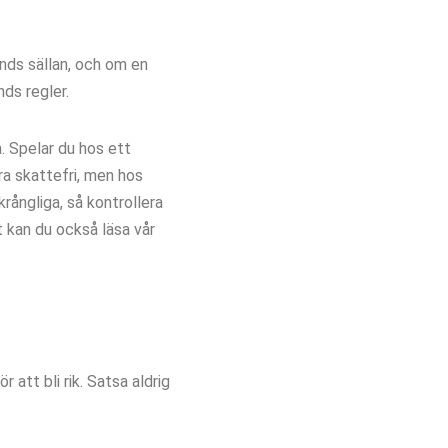
ds sällan, och om en
ds regler.
a. Spelar du hos ett
ra skattefri, men hos
rångliga, så kontrollera
t kan du också läsa vår
 att bli rik. Satsa aldrig