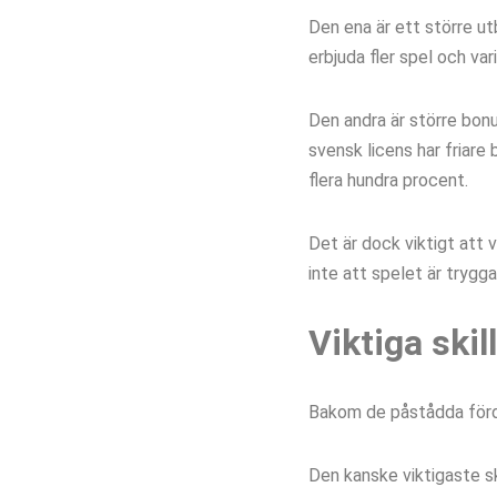
Den ena är ett större u
erbjuda fler spel och vari
Den andra är större bonu
svensk licens har friare
flera hundra procent.
Det är dock viktigt att 
inte att spelet är trygga
Viktiga skil
Bakom de påstådda fördel
Den kanske viktigaste ski