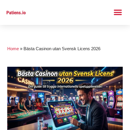
Hoppa
till
innehåll
Home
»
Bästa Casinon utan Svensk Licens 2026