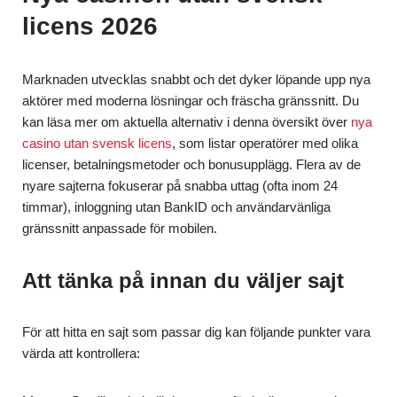
licens 2026
Marknaden utvecklas snabbt och det dyker löpande upp nya
aktörer med moderna lösningar och fräscha gränssnitt. Du
kan läsa mer om aktuella alternativ i denna översikt över
nya
casino utan svensk licens
, som listar operatörer med olika
licenser, betalningsmetoder och bonusupplägg. Flera av de
nyare sajterna fokuserar på snabba uttag (ofta inom 24
timmar), inloggning utan BankID och användarvänliga
gränssnitt anpassade för mobilen.
Att tänka på innan du väljer sajt
För att hitta en sajt som passar dig kan följande punkter vara
värda att kontrollera: