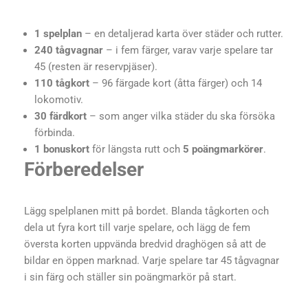
1 spelplan
– en detaljerad karta över städer och rutter.
240 tågvagnar
– i fem färger, varav varje spelare tar
45 (resten är reservpjäser).
110 tågkort
– 96 färgade kort (åtta färger) och 14
lokomotiv.
30 färdkort
– som anger vilka städer du ska försöka
förbinda.
1 bonuskort
för längsta rutt och
5 poängmarkörer
.
Förberedelser
Lägg spelplanen mitt på bordet. Blanda tågkorten och
dela ut fyra kort till varje spelare, och lägg de fem
översta korten uppvända bredvid draghögen så att de
bildar en öppen marknad. Varje spelare tar 45 tågvagnar
i sin färg och ställer sin poängmarkör på start.