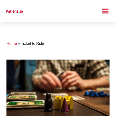
Hoppa
till
innehåll
Home
»
Ticket to Ride