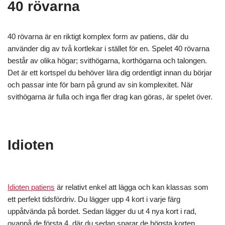
40 rövarna
40 rövarna är en riktigt komplex form av patiens, där du
använder dig av två kortlekar i stället för en. Spelet 40 rövarna
består av olika högar; svithögarna, korthögarna och talongen.
Det är ett kortspel du behöver lära dig ordentligt innan du börjar
och passar inte för barn på grund av sin komplexitet. När
svithögarna är fulla och inga fler drag kan göras, är spelet över.
Idioten
Idioten patiens
är relativt enkel att lägga och kan klassas som
ett perfekt tidsfördriv. Du lägger upp 4 kort i varje färg
uppåtvända på bordet. Sedan lägger du ut 4 nya kort i rad,
ovanpå de första 4, där du sedan sparar de högsta korten.