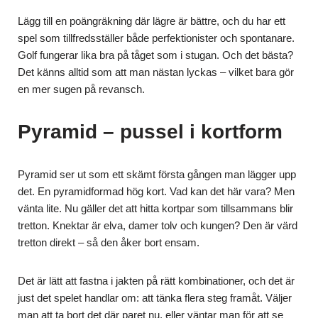
Lägg till en poängräkning där lägre är bättre, och du har ett
spel som tillfredsställer både perfektionister och spontanare.
Golf fungerar lika bra på tåget som i stugan. Och det bästa?
Det känns alltid som att man nästan lyckas – vilket bara gör
en mer sugen på revansch.
Pyramid – pussel i kortform
Pyramid ser ut som ett skämt första gången man lägger upp
det. En pyramidformad hög kort. Vad kan det här vara? Men
vänta lite. Nu gäller det att hitta kortpar som tillsammans blir
tretton. Knektar är elva, damer tolv och kungen? Den är värd
tretton direkt – så den åker bort ensam.
Det är lätt att fastna i jakten på rätt kombinationer, och det är
just det spelet handlar om: att tänka flera steg framåt. Väljer
man att ta bort det där paret nu, eller väntar man för att se