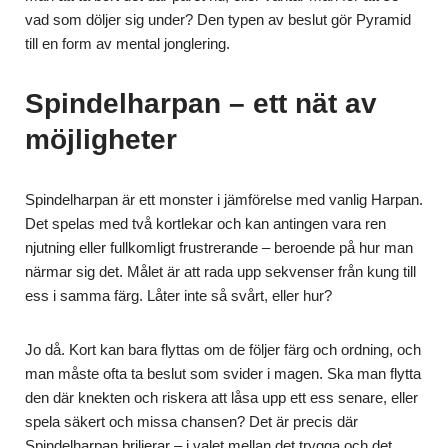
vad som döljer sig under? Den typen av beslut gör Pyramid
till en form av mental jonglering.
Spindelharpan – ett nät av
möjligheter
Spindelharpan är ett monster i jämförelse med vanlig Harpan.
Det spelas med två kortlekar och kan antingen vara ren
njutning eller fullkomligt frustrerande – beroende på hur man
närmar sig det. Målet är att rada upp sekvenser från kung till
ess i samma färg. Låter inte så svårt, eller hur?
Jo då. Kort kan bara flyttas om de följer färg och ordning, och
man måste ofta ta beslut som svider i magen. Ska man flytta
den där knekten och riskera att låsa upp ett ess senare, eller
spela säkert och missa chansen? Det är precis där
Spindelharpan briljerar – i valet mellan det trygga och det