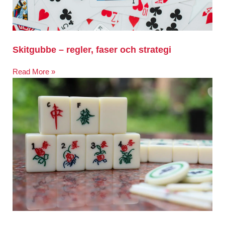
Skitgubbe – regler, faser och strategi
Read More »