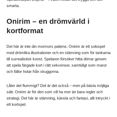
smarta.
Onirim – en drömvärld i
kortformat
Det här är inte din mormors patiens. Onirim är ett solospel
med drömlika illustrationer och en stämning som för tankarna
till surrealistisk konst. Spelaren försöker hitta dörrar genom
att spela färgade kort i rätt sekvenser, samtidigt som maror
och fällor hotar från skuggorna.
Låter det flummigt? Det är det också – men på bästa möjliga
sätt. Onirim är för den som vill ha mer än bara regler och
strategi. Det här är stämning, känsla och fantasi, allt intryckt i
ett kortspel.